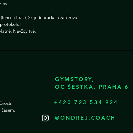
piny
(lehčí a těžší), 2x jednoručka a zátěžová
 protokolu!
latné. Navždy tvé.
GYMSTORY,
OC ŠESTKA, PRAHA 6
+420 723 534 924
čností.
 s časem.
@ONDREJ.COACH