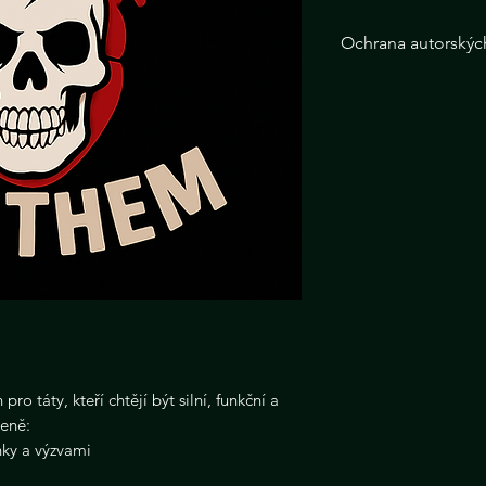
Ochrana autorskýc
Tento digitální pr
textového, obrazo
chráněn autorským
pro osobní potřebu
kopírování, sdílení
zpřístupňování či 
výslovného písemn
zakázáno a může 
postihu podle záko
zákon).
Zakoupením tohoto
dodržovat uvedené
o táty, kteří chtějí být silní, funkční a
ceně:
nky a výzvami