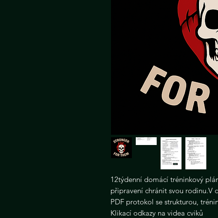
12týdenní domácí tréninkový plán pr
připravení chránit svou rodinu.V 
PDF protokol se strukturou, tréni
Klikací odkazy na videa cviků