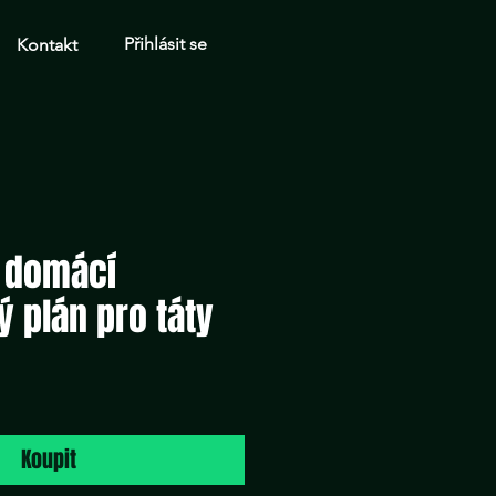
Přihlásit se
Kontakt
í domácí
ý plán pro táty
Cena
Koupit