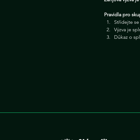
Pravidla pro sku
Střídejte se
Výzva je sp
Důkaz o spl