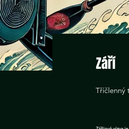
< Back
Září
Tříčlenný
Zářijová výzva je