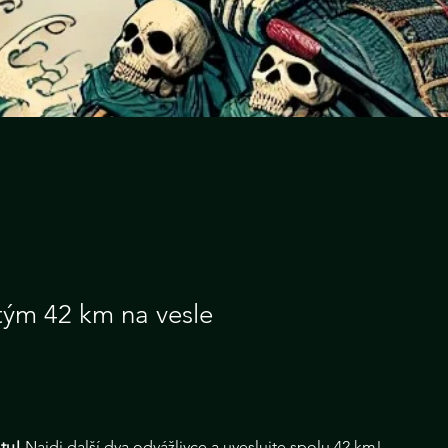
 tým 42 km na vesle
 tu!
 Najdi další dva odvážlivce a uveslujte spolu 42 km!