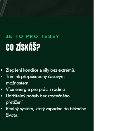
JE TO PRO TEBE?
CO ZÍSKÁŠ?
Zlepšení kondice a síly bez extrémů
.
Trénink přizpůsobený časovým
možnostem
.
Více energie pro práci i rodinu
.
Udržitelný pohyb bez zbytečného
přetížení
.
Reálný systém, který zapadne do běžného
života
.